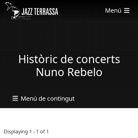
Vés al contingut
Menú
Històric de concerts
Nuno Rebelo
Menú de contingut
Displaying 1 - 1 of 1