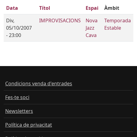
Data
Títol
Espai
Àmbit
Div,
IMPROVISACIONS
Nova
Temporada
05/10/2007
Jazz
Estable
- 23:00
Cava
Condicions venda d'entrades
Fes-te soci
Newsletters
Política de privacitat