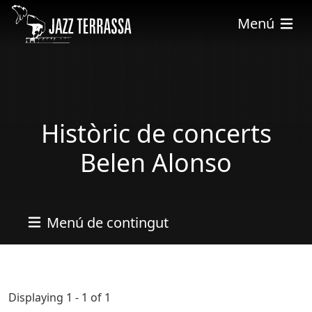
Vés al contingut
Menú
Històric de concerts
Belen Alonso
Menú de contingut
Displaying 1 - 1 of 1