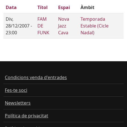
Data
Títol
Espai
Àmbit
Div,
FAM
Nova
Temporada
28/12/2007 -
DE
Jazz
Estable (Cicle
23:00
FUNK
Cava
Nadal)
Condicions venda d'entrades
Fes-te soci
Newsletters
Política de privacitat