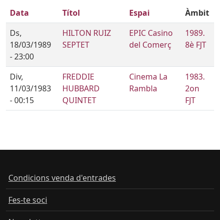
Data
Títol
Espai
Àmbit
Ds,
HILTON RUIZ
EPIC Casino
1989.
18/03/1989
SEPTET
del Comerç
8è FJT
- 23:00
Div,
FREDDIE
Cinema La
1983.
11/03/1983
HUBBARD
Rambla
2on
- 00:15
QUINTET
FJT
Condicions venda d'entrades
Fes-te soci