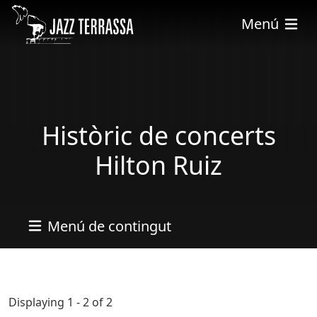
Vés al contingut
Menú
Històric de concerts
Hilton Ruiz
Menú de contingut
Displaying 1 - 2 of 2