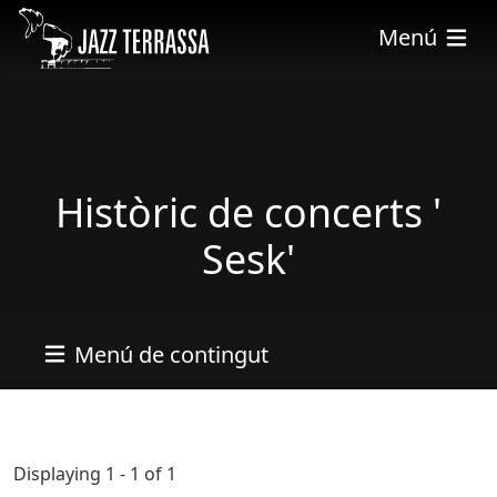
Vés al contingut
Menú
Històric de concerts '
Sesk'
Menú de contingut
Displaying 1 - 1 of 1