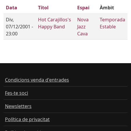
Data
Títol
Espai
Àmbit
Div,
Hot Carajillos's
Nova
Temporada
07/12/2001 -
Happy Band
Jazz
Estable
23:00
Cava
Condicions venda d'entrades
Fes-te soci
Newsletters
Política de privacitat