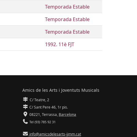
Temporada Estable
Temporada Estable
Temporada Estable
1992. 11è FJT
Amics de les Arts i Joventuts Musicals
C/ Teatre, 2
C/ Sant Pere 46, 1r pis.
08221,
Terrassa
,
Barcelona
Tel (93) 785 92 31
info@amicsdelesarts-jjmm.cat