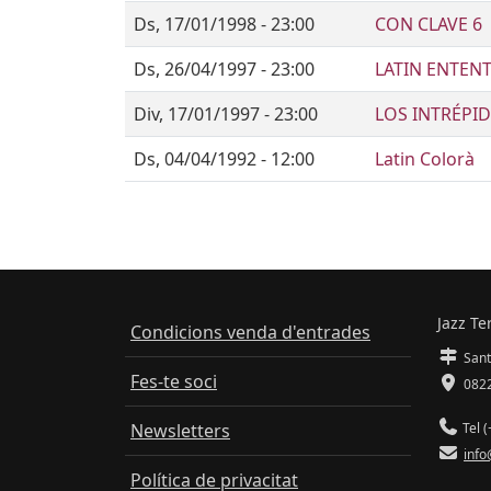
Ds, 17/01/1998 - 23:00
CON CLAVE 6
Ds, 26/04/1997 - 23:00
LATIN ENTENT
Div, 17/01/1997 - 23:00
LOS INTRÉPI
Ds, 04/04/1992 - 12:00
Latin Colorà
Jazz Te
Condicions venda d'entrades
Sant
Fes-te soci
0822
Newsletters
Tel (
info
Política de privacitat