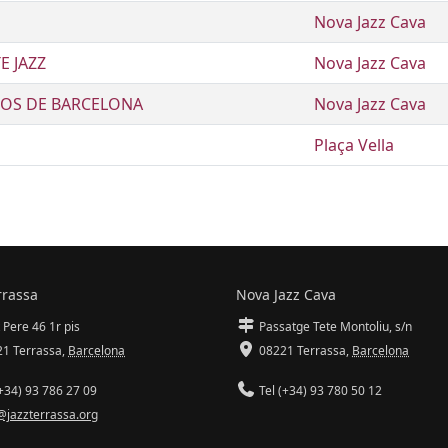
Nova Jazz Cava
E JAZZ
Nova Jazz Cava
DOS DE BARCELONA
Nova Jazz Cava
Plaça Vella
rrassa
Nova Jazz Cava
 Pere 46 1r pis
Passatge Tete Montoliu, s/n
1 Terrassa
,
Barcelona
08221 Terrassa
,
Barcelona
+34) 93 786 27 09
Tel (+34) 93 780 50 12
@jazzterrassa.org