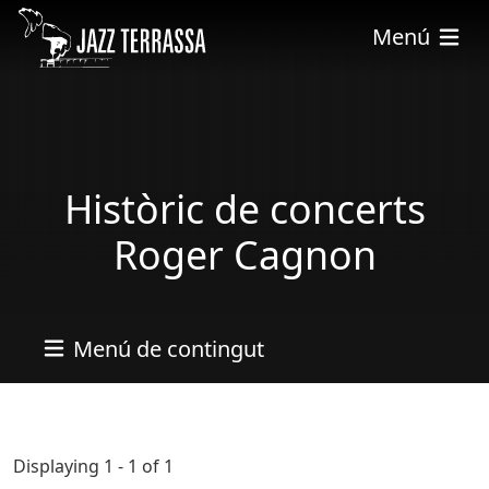
Vés al contingut
Menú
Històric de concerts
Roger Cagnon
Menú de contingut
Displaying 1 - 1 of 1