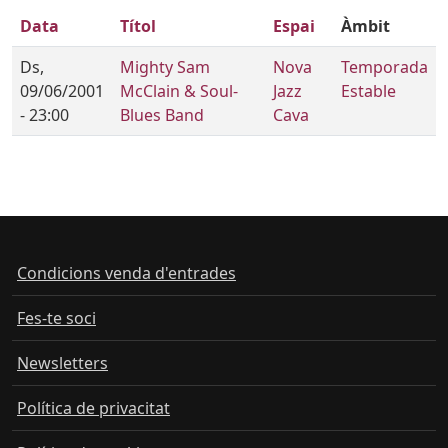
Data
Títol
Espai
Àmbit
Ds,
Mighty Sam
Nova
Temporada
09/06/2001
McClain & Soul-
Jazz
Estable
- 23:00
Blues Band
Cava
Condicions venda d'entrades
Fes-te soci
Newsletters
Política de privacitat