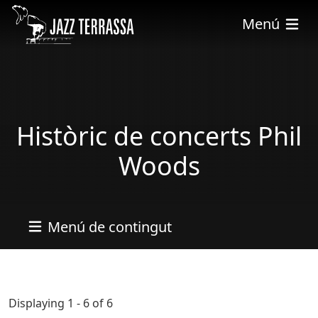
Vés al contingut
Menú
Històric de concerts Phil
Woods
Menú de contingut
Displaying 1 - 6 of 6