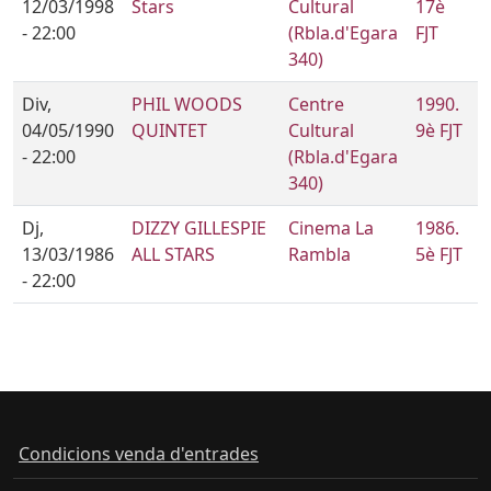
12/03/1998
Stars
Cultural
17è
- 22:00
(Rbla.d'Egara
FJT
340)
Div,
PHIL WOODS
Centre
1990.
04/05/1990
QUINTET
Cultural
9è FJT
- 22:00
(Rbla.d'Egara
340)
Dj,
DIZZY GILLESPIE
Cinema La
1986.
13/03/1986
ALL STARS
Rambla
5è FJT
- 22:00
Condicions venda d'entrades