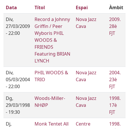
Data
Títol
Espai
Àmbit
Div,
Record a Johnny
Nova Jazz
2009.
27/03/2009
Griffin / Peer
Cava
28è
- 22:00
Wyboris PHIL
FJT
WOODS &
FRIENDS
Featuring BRIAN
LYNCH
Div,
PHIL WOODS &
Nova Jazz
2004.
05/03/2004
TRIO
Cava
23è
- 22:00
FJT
Dg,
Woods-Miller-
Nova Jazz
1998.
29/03/1998
NHØP
Cava
17è
- 19:30
FJT
Dj,
Monk Tentet All
Centre
1998.