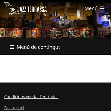
Vés al contingut
Menú
Menú de contingut
Condicions venda d'entrades
Fes-te soci