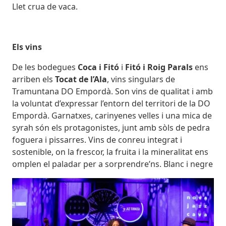
Llet crua de vaca.
Els vins
De les bodegues
Coca i Fitó
i
Fitó i Roig Parals
ens
arriben els
Tocat de l’Ala
, vins singulars de
Tramuntana DO Empordà. Son vins de qualitat i amb
la voluntat d’expressar l’entorn del territori de la DO
Empordà. Garnatxes, carinyenes velles i una mica de
syrah són els protagonistes, junt amb sòls de pedra
foguera i pissarres. Vins de conreu integrat i
sostenible, on la frescor, la fruita i la mineralitat ens
omplen el paladar per a sorprendre’ns. Blanc i negre
Imatges
Image