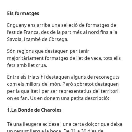
Els formatges
Enguany ens arriba una sel·leció de formatges de
l’est de França, des de la part més al nord fins a la
Savoia, i també de Còrsega.
Són regions que destaquen per tenir
majoritàriament formatges de llet de vaca, tots ells
fets amb llet crua.
Entre els triats hi destaquen alguns de reconeguts
com els millors del món. Però sobretot destaquen
per la qualitat i per ser representatius del territori
on es fan. Us en donem una petita descripció:
1.La Bonde de Charoles
Té una lleugera acidesa i una certa dolçor que deixa
un regust llarg a la boca. De 21 a 30 dies de