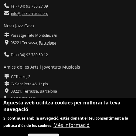
Tel (+34) 93 786 27 09
info@jazzterrassa.org
Nova Jazz Cava
Passatge Tete Montoliu, s/n
08221 Terrassa
,
Barcelona
Tel (+34) 93 780 50 12
Amics de les Arts i Joventuts Musicals
C/ Teatre, 2
C/ Sant Pere 46, 1r pis.
08221,
Terrassa
,
Barcelona
Tel (93) 785 92 31
Aquesta web utilitza cookies per millorar la teva
navegació
info@amicsdelesarts-jjmm.cat
Si continues amb la navegació, estàs donant el teu consentiment a la
www.amicsdelesarts-jjmm.cat
Més informació
política d'ús de les cookies.
Adaptació de
Drupal
per
Communia
| Hosting d'
Ilimit