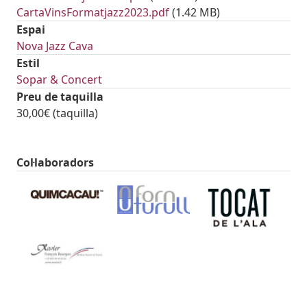
Document
CartaVinsFormatjazz2023.pdf
(1.42 MB)
Espai
Nova Jazz Cava
Estil
Sopar & Concert
Preu de taquilla
30,00€ (taquilla)
Col·laboradors