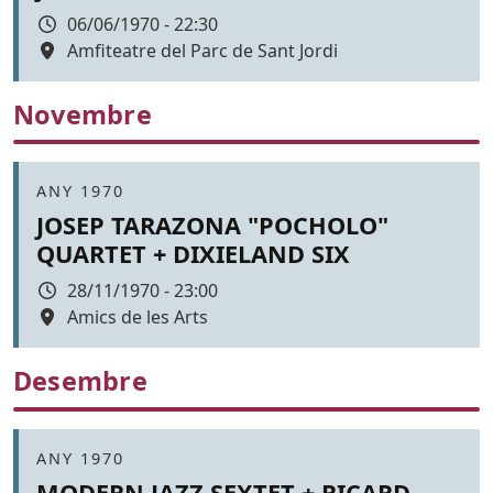
Data
06/06/1970 - 22:30
Espai
Amfiteatre del Parc de Sant Jordi
Color de fons
Novembre
Àmbit
ANY 1970
JOSEP TARAZONA "POCHOLO"
QUARTET + DIXIELAND SIX
Data
28/11/1970 - 23:00
Espai
Amics de les Arts
Color de fons
Desembre
Àmbit
ANY 1970
MODERN JAZZ SEXTET + RICARD