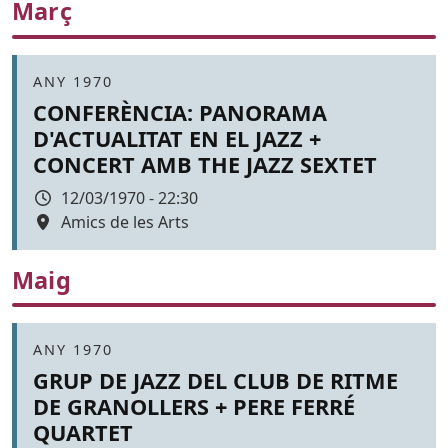
Març
Àmbit
ANY 1970
CONFERÈNCIA: PANORAMA
D'ACTUALITAT EN EL JAZZ +
CONCERT AMB THE JAZZ SEXTET
Data
12/03/1970 - 22:30
Espai
Amics de les Arts
Color de fons
Maig
Àmbit
ANY 1970
GRUP DE JAZZ DEL CLUB DE RITME
DE GRANOLLERS + PERE FERRÉ
QUARTET