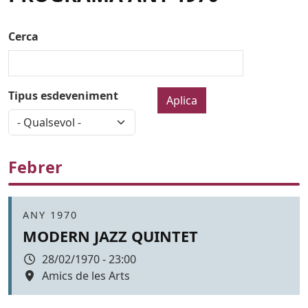
Cerca
Tipus esdeveniment
Febrer
Àmbit
ANY 1970
MODERN JAZZ QUINTET
Data
28/02/1970 - 23:00
Espai
Amics de les Arts
Color de fons