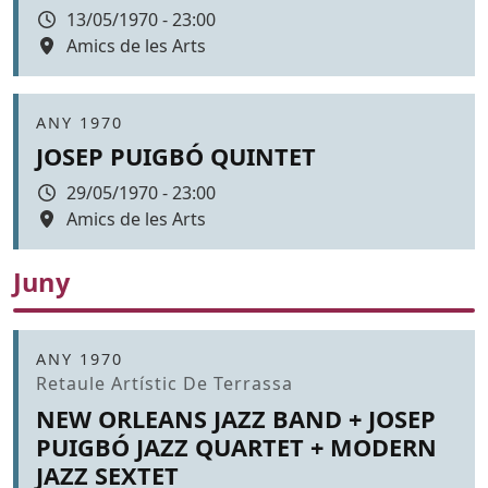
Data
13/05/1970 - 23:00
Espai
Amics de les Arts
Color de fons
Àmbit
ANY 1970
JOSEP PUIGBÓ QUINTET
Data
29/05/1970 - 23:00
Espai
Amics de les Arts
Color de fons
Juny
Àmbit
ANY 1970
Promoció
Retaule Artístic De Terrassa
NEW ORLEANS JAZZ BAND + JOSEP
PUIGBÓ JAZZ QUARTET + MODERN
JAZZ SEXTET