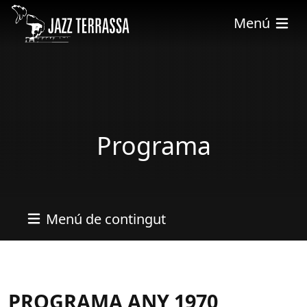
Vés al contingut
Menú
Programa
Menú de contingut
PROGRAMA ANY 1970