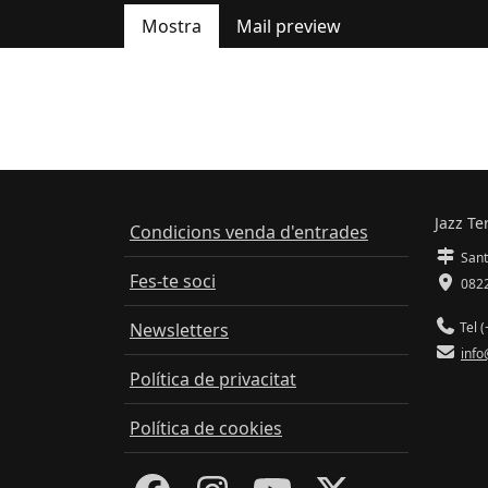
Mostra
Mail preview
Pestanyes primàries
Jazz Te
Condicions venda d'entrades
Sant
Fes-te soci
0822
Newsletters
Tel (
info
Política de privacitat
Política de cookies