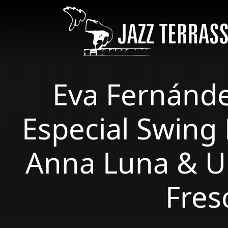
Vés al contingut
Eva Fernánde
Especial Swing 
Anna Luna & Uru
Fres