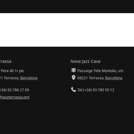
rrassa
Nova Jazz Cava
 Pere 46 1r pis
Passatge Tete Montoliu, s/n
1 Terrassa
,
Barcelona
08221 Terrassa
,
Barcelona
+34) 93 786 27 09
Tel (+34) 93 780 50 12
@jazzterrassa.org