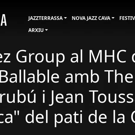
JAZZTERRASSA
NOVA JAZZ CAVA
FESTI
ARXIU
z Group al MHC 
Ballable amb The
bú i Jean Toussai
ca" del pati de la 