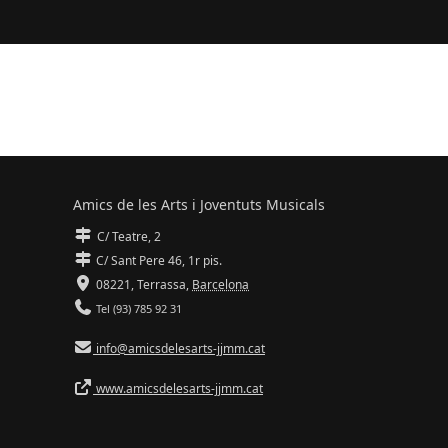
Amics de les Arts i Joventuts Musicals
C/ Teatre, 2
C/ Sant Pere 46, 1r pis.
08221,
Terrassa
,
Barcelona
Tel (93) 785 92 31
info@amicsdelesarts-jjmm.cat
www.amicsdelesarts-jjmm.cat