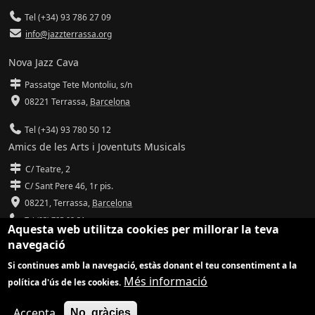
Tel (+34) 93 786 27 09
info@jazzterrassa.org
Nova Jazz Cava
Passatge Tete Montoliu, s/n
08221 Terrassa
,
Barcelona
Tel (+34) 93 780 50 12
Amics de les Arts i Joventuts Musicals
C/ Teatre, 2
C/ Sant Pere 46, 1r pis.
08221,
Terrassa
,
Barcelona
Tel (93) 785 92 31
Aquesta web utilitza cookies per millorar la teva
navegació
info@amicsdelesarts-jjmm.cat
Si continues amb la navegació, estàs donant el teu consentiment a la
www.amicsdelesarts-jjmm.cat
Més informació
política d'ús de les cookies.
Adaptació de
Drupal
per
Communia
| Hosting d'
Ilimit
Accepta
No, gràcies