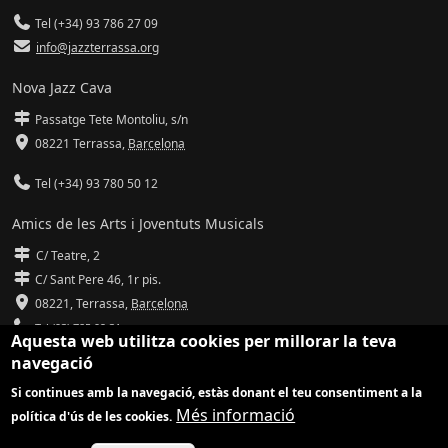
Tel (+34) 93 786 27 09
info@jazzterrassa.org
Nova Jazz Cava
Passatge Tete Montoliu, s/n
08221 Terrassa
,
Barcelona
Tel (+34) 93 780 50 12
Amics de les Arts i Joventuts Musicals
C/ Teatre, 2
C/ Sant Pere 46, 1r pis.
08221,
Terrassa
,
Barcelona
Tel (93) 785 92 31
Aquesta web utilitza cookies per millorar la teva
navegació
info@amicsdelesarts-jjmm.cat
Si continues amb la navegació, estàs donant el teu consentiment a la
www.amicsdelesarts-jjmm.cat
Més informació
política d'ús de les cookies.
Adaptació de
Drupal
per
Communia
| Hosting d'
Ilimit