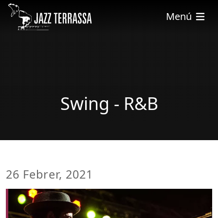
Vés al contingut
Menú
Swing - R&B
26 Febrer, 2021