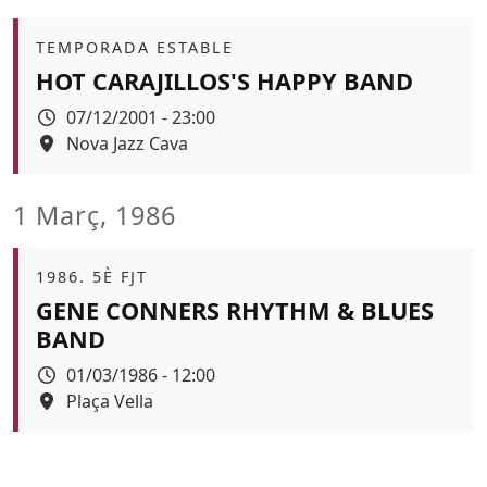
Àmbit
TEMPORADA ESTABLE
HOT CARAJILLOS'S HAPPY BAND
Data
07/12/2001 - 23:00
Espai
Nova Jazz Cava
1 Març, 1986
Àmbit
1986. 5È FJT
GENE CONNERS RHYTHM & BLUES
BAND
Data
01/03/1986 - 12:00
Espai
Plaça Vella