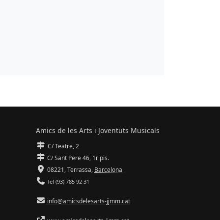
Amics de les Arts i Joventuts Musicals
C/ Teatre, 2
C/ Sant Pere 46, 1r pis.
08221,
Terrassa
,
Barcelona
Tel (93) 785 92 31
info@amicsdelesarts-jjmm.cat