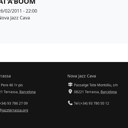
AT'A'BOOM
Data
26/02/2011 - 22:00
Espai
Nova Jazz Cava
rrassa
Nova Jazz Cava
 Pere 46 1r pis
Passatge Tete Montoliu, s/n
1 Terrassa
,
Barcelona
08221 Terrassa
,
Barcelona
+34) 93 786 27 09
Tel (+34) 93 780 50 12
@jazzterrassa.org