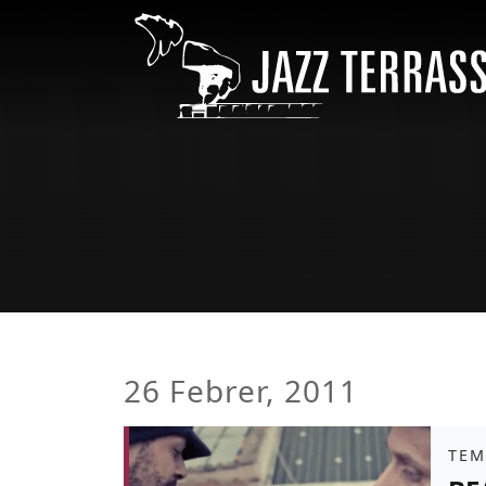
Vés al contingut
26 Febrer, 2011
Àmb
TEM