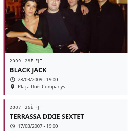
Àmbit
2009. 28È FJT
BLACK JACK
Data
28/03/2009 - 19:00
Espai
Plaça Lluís Companys
Àmbit
2007. 26È FJT
TERRASSA DIXIE SEXTET
Data
17/03/2007 - 19:00