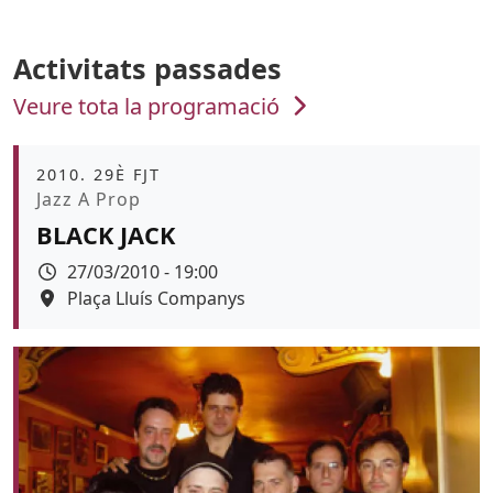
Activitats passades
Veure tota la programació
Àmbit
2010. 29È FJT
Promoció
Jazz A Prop
BLACK JACK
Data
27/03/2010 - 19:00
Espai
Plaça Lluís Companys