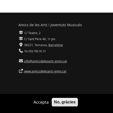
Amics de les Arts i Joventuts Musicals
C/ Teatre, 2
C/ Sant Pere 46, 1r pis.
08221,
Terrassa
,
Barcelona
Tel (93) 785 92 31
info@amicsdelesarts-jjmm.cat
www.amicsdelesarts-jjmm.cat
Accepta
No, gràcies
Adaptació de
Drupal
per
Communia
| Hosting d'
Ilimit