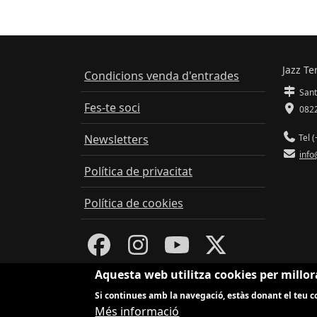
Jazz Te
Condicions venda d'entrades
Sant
Fes-te soci
0822
Newsletters
Tel (
info
Política de privacitat
Política de cookies
Aquesta web utilitza cookies per millor
Si continues amb la navegació, estàs donant el teu co
Més informació