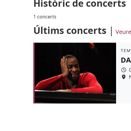
Històric de concerts
1 concerts
Últims concerts
Veure
Àmb
TEM
DA