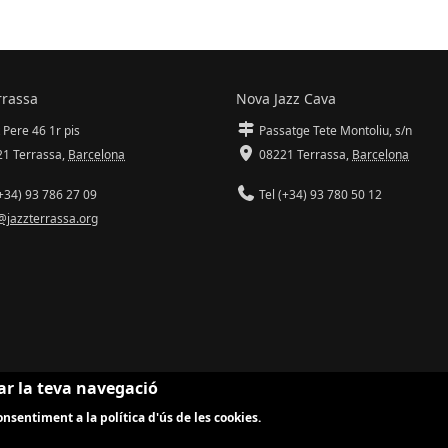
rrassa
Nova Jazz Cava
 Pere 46 1r pis
Passatge Tete Montoliu, s/n
1 Terrassa
,
Barcelona
08221 Terrassa
,
Barcelona
+34) 93 786 27 09
Tel (+34) 93 780 50 12
@jazzterrassa.org
ar la teva navegació
nsentiment a la política d'ús de les cookies.