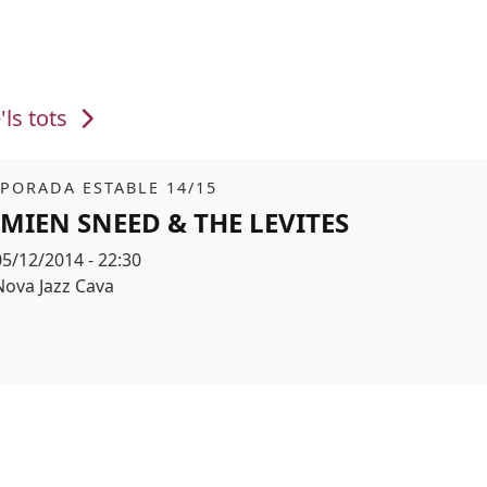
'ls tots
it
PORADA ESTABLE 14/15
MIEN SNEED & THE LEVITES
Data
05/12/2014 - 22:30
Espai
Nova Jazz Cava