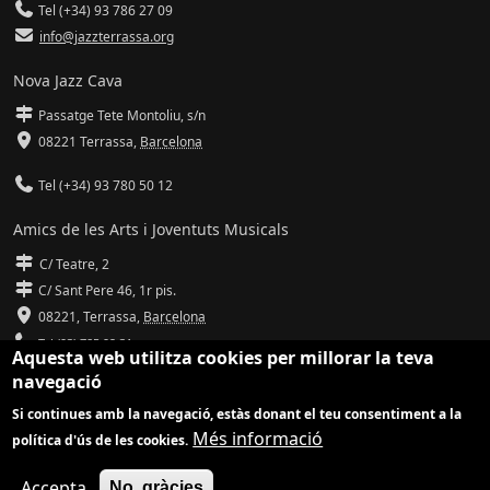
Tel (+34) 93 786 27 09
info@jazzterrassa.org
Nova Jazz Cava
Passatge Tete Montoliu, s/n
08221 Terrassa
,
Barcelona
Tel (+34) 93 780 50 12
Amics de les Arts i Joventuts Musicals
C/ Teatre, 2
C/ Sant Pere 46, 1r pis.
08221,
Terrassa
,
Barcelona
Tel (93) 785 92 31
Aquesta web utilitza cookies per millorar la teva
navegació
info@amicsdelesarts-jjmm.cat
Si continues amb la navegació, estàs donant el teu consentiment a la
www.amicsdelesarts-jjmm.cat
Més informació
política d'ús de les cookies.
Adaptació de
Drupal
per
Communia
| Hosting d'
Ilimit
Accepta
No, gràcies