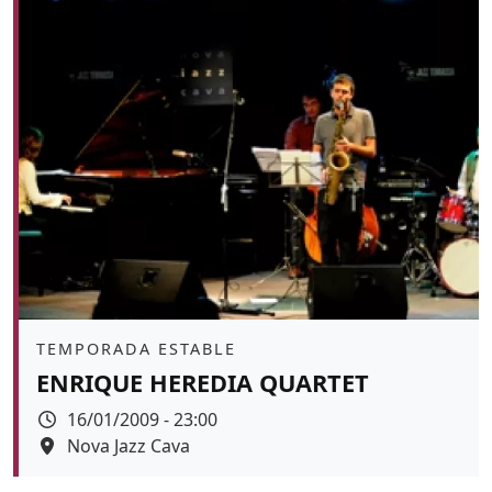
Àmbit
TEMPORADA ESTABLE
ENRIQUE HEREDIA QUARTET
Data
16/01/2009 - 23:00
Espai
Nova Jazz Cava