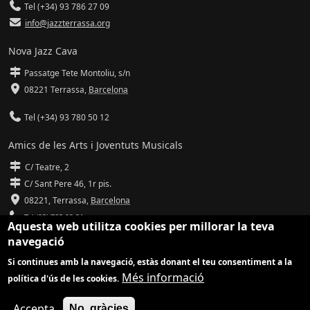
Tel (+34) 93 786 27 09
info@jazzterrassa.org
Nova Jazz Cava
Passatge Tete Montoliu, s/n
08221 Terrassa
,
Barcelona
Tel (+34) 93 780 50 12
Amics de les Arts i Joventuts Musicals
C/ Teatre, 2
C/ Sant Pere 46, 1r pis.
08221,
Terrassa
,
Barcelona
Tel (93) 785 92 31
Aquesta web utilitza cookies per millorar la teva
navegació
info@amicsdelesarts-jjmm.cat
Si continues amb la navegació, estàs donant el teu consentiment a la
www.amicsdelesarts-jjmm.cat
Més informació
política d'ús de les cookies.
Adaptació de
Drupal
per
Communia
| Hosting d'
Ilimit
Accepta
No, gràcies