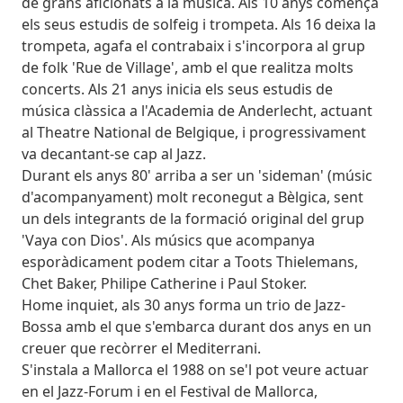
de grans aficionats a la música. Als 10 anys comença
els seus estudis de solfeig i trompeta. Als 16 deixa la
trompeta, agafa el contrabaix i s'incorpora al grup
de folk 'Rue de Village', amb el que realitza molts
concerts. Als 21 anys inicia els seus estudis de
música clàssica a l'Academia de Anderlecht, actuant
al Theatre National de Belgique, i progressivament
va decantant-se cap al Jazz.
Durant els anys 80' arriba a ser un 'sideman' (músic
d'acompanyament) molt reconegut a Bèlgica, sent
un dels integrants de la formació original del grup
'Vaya con Dios'. Als músics que acompanya
esporàdicament podem citar a Toots Thielemans,
Chet Baker, Philipe Catherine i Paul Stoker.
Home inquiet, als 30 anys forma un trio de Jazz-
Bossa amb el que s'embarca durant dos anys en un
creuer que recòrrer el Mediterrani.
S'instala a Mallorca el 1988 on se'l pot veure actuar
en el Jazz-Forum i en el Festival de Mallorca,