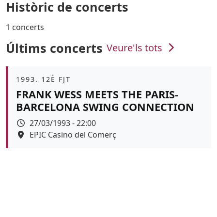
Històric de concerts
1 concerts
Últims concerts
Veure'ls tots
Àmbit
1993. 12È FJT
FRANK WESS MEETS THE PARIS-
BARCELONA SWING CONNECTION
Data
27/03/1993 - 22:00
Espai
EPIC Casino del Comerç