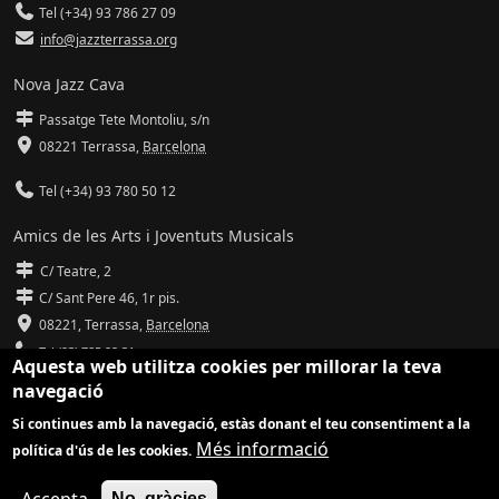
Tel (+34) 93 786 27 09
info@jazzterrassa.org
Nova Jazz Cava
Passatge Tete Montoliu, s/n
08221 Terrassa
,
Barcelona
Tel (+34) 93 780 50 12
Amics de les Arts i Joventuts Musicals
C/ Teatre, 2
C/ Sant Pere 46, 1r pis.
08221,
Terrassa
,
Barcelona
Tel (93) 785 92 31
Aquesta web utilitza cookies per millorar la teva
navegació
info@amicsdelesarts-jjmm.cat
Si continues amb la navegació, estàs donant el teu consentiment a la
www.amicsdelesarts-jjmm.cat
Més informació
política d'ús de les cookies.
Adaptació de
Drupal
per
Communia
| Hosting d'
Ilimit
No, gràcies