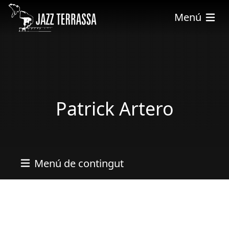
Vés al contingut
Menú
Patrick Artero
Menú de contingut