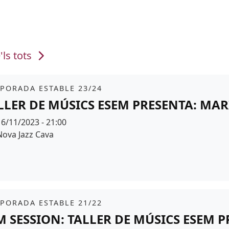
'ls tots
it
PORADA ESTABLE 23/24
LLER DE MÚSICS ESEM PRESENTA: MA
Data
16/11/2023 - 21:00
Espai
Nova Jazz Cava
r de fons
it
PORADA ESTABLE 21/22
M SESSION: TALLER DE MÚSICS ESEM 