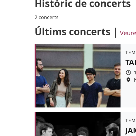
Històric de concerts
2 concerts
Últims concerts
Veure
Àmb
TEM
TA
Colo
Àmb
TEM
JA