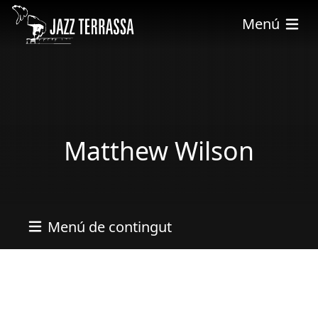
Vés al contingut
Menú
Matthew Wilson
Menú de contingut