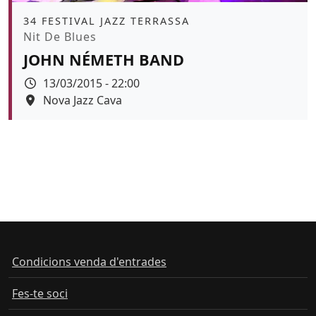
Àmbit
34 FESTIVAL JAZZ TERRASSA
Promoció
Nit De Blues
JOHN NÉMETH BAND
Data
13/03/2015 - 22:00
Espai
Nova Jazz Cava
Condicions venda d'entrades
Fes-te soci