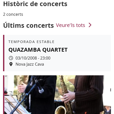
Històric de concerts
2 concerts
Últims concerts
Veure'ls tots
Àmbit
TEMPORADA ESTABLE
QUAZAMBA QUARTET
Data
03/10/2008 - 23:00
Espai
Nova Jazz Cava