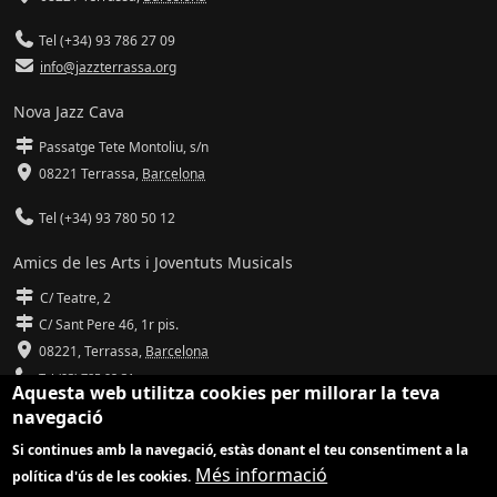
Tel (+34) 93 786 27 09
info@jazzterrassa.org
Nova Jazz Cava
Passatge Tete Montoliu, s/n
08221 Terrassa
,
Barcelona
Tel (+34) 93 780 50 12
Amics de les Arts i Joventuts Musicals
C/ Teatre, 2
C/ Sant Pere 46, 1r pis.
08221,
Terrassa
,
Barcelona
Tel (93) 785 92 31
Aquesta web utilitza cookies per millorar la teva
navegació
info@amicsdelesarts-jjmm.cat
Si continues amb la navegació, estàs donant el teu consentiment a la
www.amicsdelesarts-jjmm.cat
Més informació
política d'ús de les cookies.