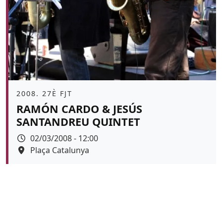
Àmbit
2008. 27È FJT
RAMÓN CARDO & JESÚS
SANTANDREU QUINTET
Data
02/03/2008 - 12:00
Espai
Plaça Catalunya