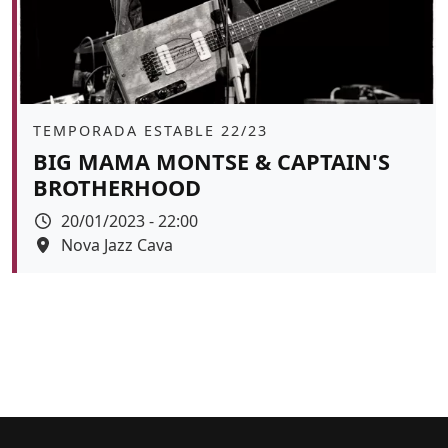
Àmbit
TEMPORADA ESTABLE 22/23
BIG MAMA MONTSE & CAPTAIN'S
BROTHERHOOD
Data
20/01/2023 - 22:00
Espai
Nova Jazz Cava
Color de fons