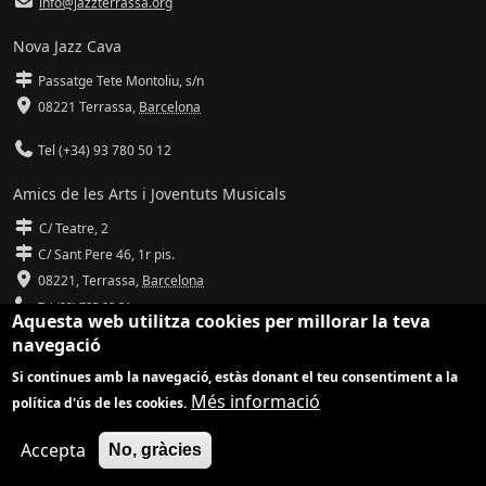
info@jazzterrassa.org
Nova Jazz Cava
Passatge Tete Montoliu, s/n
08221 Terrassa
,
Barcelona
Tel (+34) 93 780 50 12
Amics de les Arts i Joventuts Musicals
C/ Teatre, 2
C/ Sant Pere 46, 1r pis.
08221,
Terrassa
,
Barcelona
Tel (93) 785 92 31
Aquesta web utilitza cookies per millorar la teva
navegació
info@amicsdelesarts-jjmm.cat
Si continues amb la navegació, estàs donant el teu consentiment a la
www.amicsdelesarts-jjmm.cat
Més informació
política d'ús de les cookies.
Adaptació de
Drupal
per
Communia
| Hosting d'
Ilimit
Accepta
No, gràcies