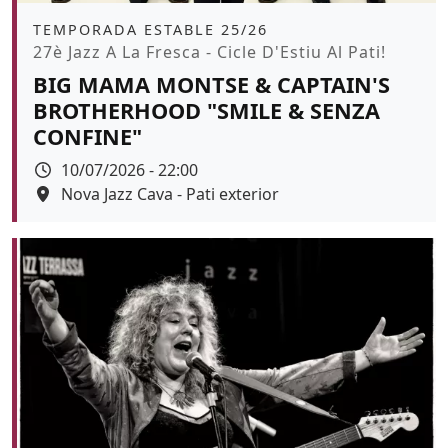
Àmbit
TEMPORADA ESTABLE 25/26
Promoció
27è Jazz A La Fresca - Cicle D'Estiu Al Pati!
BIG MAMA MONTSE & CAPTAIN'S
BROTHERHOOD "SMILE & SENZA
CONFINE"
Data
10/07/2026 - 22:00
Espai
Nova Jazz Cava - Pati exterior
Color de fons
tickets