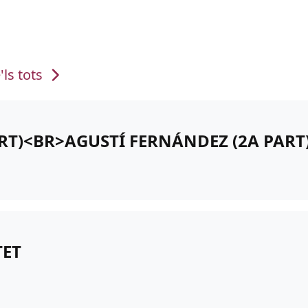
'ls tots
ART)<BR>AGUSTÍ FERNÁNDEZ (2A PART
TET