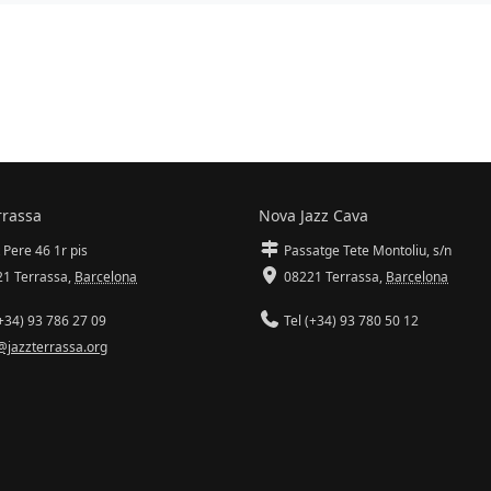
rrassa
Nova Jazz Cava
 Pere 46 1r pis
Passatge Tete Montoliu, s/n
1 Terrassa
,
Barcelona
08221 Terrassa
,
Barcelona
+34) 93 786 27 09
Tel (+34) 93 780 50 12
@jazzterrassa.org