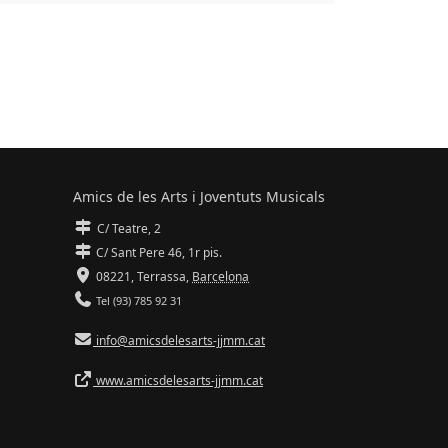
Amics de les Arts i Joventuts Musicals
C/ Teatre, 2
C/ Sant Pere 46, 1r pis.
08221,
Terrassa
,
Barcelona
Tel (93) 785 92 31
info@amicsdelesarts-jjmm.cat
www.amicsdelesarts-jjmm.cat