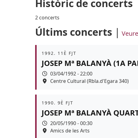
Històric de concerts
2 concerts
Últims concerts
Veure
Àmbit
1992. 11È FJT
JOSEP Mª BALANYÀ (1A P
Data
03/04/1992 - 22:00
Espai
Centre Cultural (Rbla.d'Egara 340)
Àmbit
1990. 9È FJT
JOSEP Mª BALANYÀ QUAR
Data
20/05/1990 - 00:30
Espai
Amics de les Arts