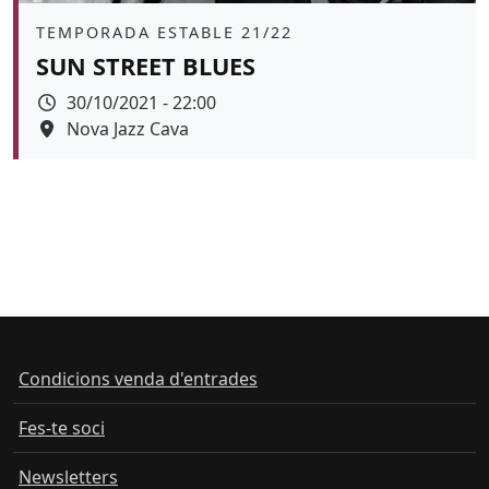
Àmbit
TEMPORADA ESTABLE 21/22
SUN STREET BLUES
Data
30/10/2021 - 22:00
Espai
Nova Jazz Cava
Color de fons
Condicions venda d'entrades
Fes-te soci
Newsletters