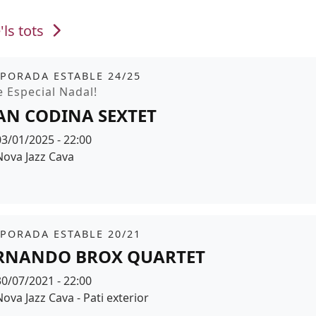
'ls tots
it
tickets
PORADA ESTABLE 24/25
moció
e Especial Nadal!
AN CODINA SEXTET
Data
03/01/2025 - 22:00
Espai
Nova Jazz Cava
r de fons
it
PORADA ESTABLE 20/21
RNANDO BROX QUARTET
Data
30/07/2021 - 22:00
Espai
Nova Jazz Cava - Pati exterior
r de fons