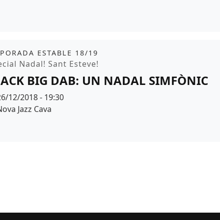
it
PORADA ESTABLE 18/19
moció
cial Nadal! Sant Esteve!
ACK BIG DAB: UN NADAL SIMFÒNIC
Data
26/12/2018 - 19:30
Espai
Nova Jazz Cava
r de fons