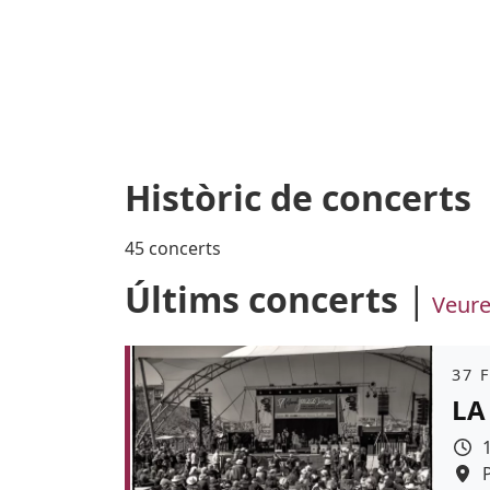
Històric de concerts
45 concerts
Últims concerts
Veure
Àmb
37 
LA