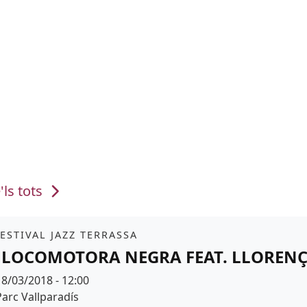
'ls tots
it
FESTIVAL JAZZ TERRASSA
 LOCOMOTORA NEGRA FEAT. LLOREN
Data
18/03/2018 - 12:00
Espai
Parc Vallparadís