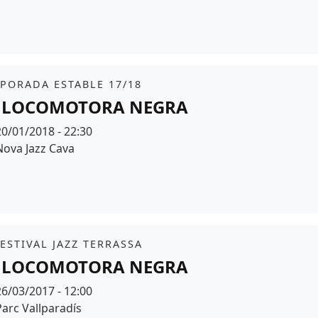
r de fons
it
PORADA ESTABLE 17/18
 LOCOMOTORA NEGRA
Data
20/01/2018 - 22:30
Espai
Nova Jazz Cava
it
FESTIVAL JAZZ TERRASSA
 LOCOMOTORA NEGRA
Data
26/03/2017 - 12:00
Espai
Parc Vallparadís