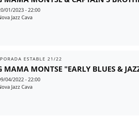
Data
20/01/2023 - 22:00
Espai
Nova Jazz Cava
r de fons
it
PORADA ESTABLE 21/22
G MAMA MONTSE "EARLY BLUES & JAZZ
Data
09/04/2022 - 22:00
Espai
Nova Jazz Cava
r de fons