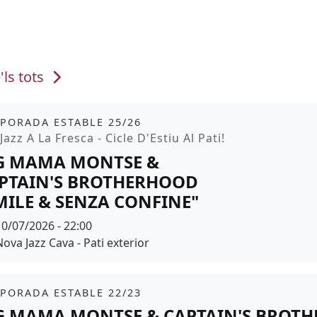
'ls tots
it
tickets
PORADA ESTABLE 25/26
moció
Jazz A La Fresca - Cicle D'Estiu Al Pati!
G MAMA MONTSE &
PTAIN'S BROTHERHOOD
MILE & SENZA CONFINE"
Data
10/07/2026 - 22:00
Espai
Nova Jazz Cava - Pati exterior
r de fons
it
PORADA ESTABLE 22/23
G MAMA MONTSE & CAPTAIN'S BROT