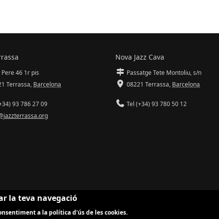
rrassa
Nova Jazz Cava
 Pere 46 1r pis
Passatge Tete Montoliu, s/n
1 Terrassa
,
Barcelona
08221 Terrassa
,
Barcelona
+34) 93 786 27 09
Tel (+34) 93 780 50 12
@jazzterrassa.org
ar la teva navegació
nsentiment a la política d'ús de les cookies.