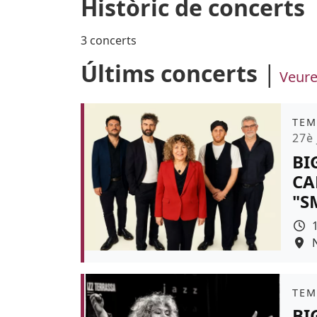
Històric de concerts
3 concerts
Últims concerts
Veure
Àmb
TEM
Pro
27è 
BI
CA
"S
Colo
Àmb
TEM
BI