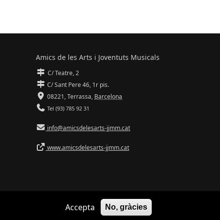
Amics de les Arts i Joventuts Musicals
C/ Teatre, 2
C/ Sant Pere 46, 1r pis.
08221,
Terrassa
,
Barcelona
Tel (93) 785 92 31
info@amicsdelesarts-jjmm.cat
www.amicsdelesarts-jjmm.cat
Accepta
No, gràcies
Adaptació de
Drupal
per
Communia
| Hosting d'
Ilimit