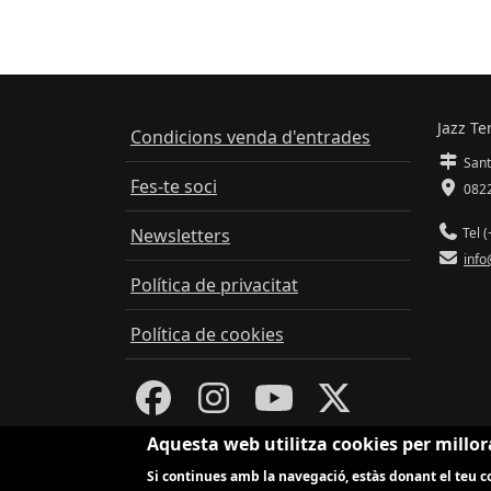
Jazz Te
Condicions venda d'entrades
Sant
Fes-te soci
0822
Newsletters
Tel (
info
Política de privacitat
Política de cookies
Aquesta web utilitza cookies per millor
Si continues amb la navegació, estàs donant el teu co