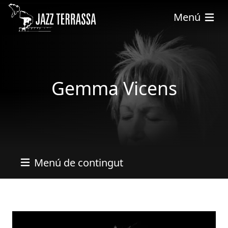
Vés al contingut
Menú
Gemma Vicens
Menú de contingut
Imatges
Image