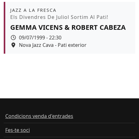
Àmbit
JAZZ A LA FRESCA
Promoció
Els Divendres De Juliol Sortim Al Pati!
GEMMA VICENS & ROBERT CABEZA
Data
09/07/1999 - 22:30
Espai
Nova Jazz Cava - Pati exterior
Condicions venda d'entrades
Fes-te soci