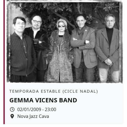
Àmbit
TEMPORADA ESTABLE (CICLE NADAL)
GEMMA VICENS BAND
Data
02/01/2009 - 23:00
Espai
Nova Jazz Cava