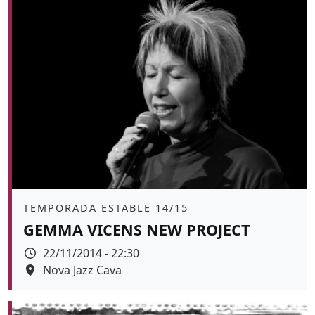
Àmbit
TEMPORADA ESTABLE 14/15
GEMMA VICENS NEW PROJECT
Data
22/11/2014 - 22:30
Espai
Nova Jazz Cava