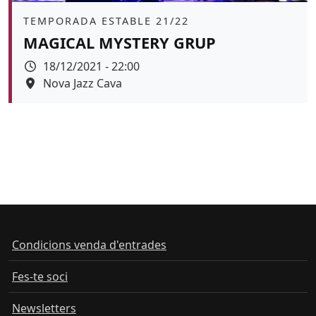
Àmbit
TEMPORADA ESTABLE 21/22
MAGICAL MYSTERY GRUP
Data
18/12/2021 - 22:00
Espai
Nova Jazz Cava
Color de fons
Condicions venda d'entrades
Fes-te soci
Newsletters