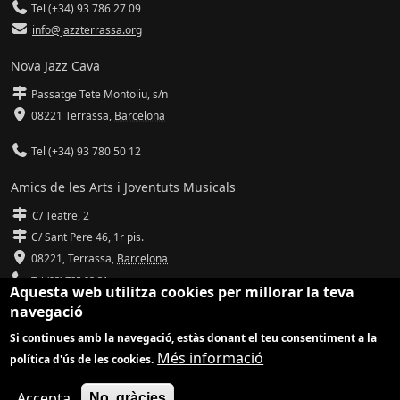
Tel (+34) 93 786 27 09
info@jazzterrassa.org
Nova Jazz Cava
Passatge Tete Montoliu, s/n
08221 Terrassa
,
Barcelona
Tel (+34) 93 780 50 12
Amics de les Arts i Joventuts Musicals
C/ Teatre, 2
C/ Sant Pere 46, 1r pis.
08221,
Terrassa
,
Barcelona
Tel (93) 785 92 31
Aquesta web utilitza cookies per millorar la teva
navegació
info@amicsdelesarts-jjmm.cat
Si continues amb la navegació, estàs donant el teu consentiment a la
www.amicsdelesarts-jjmm.cat
Més informació
política d'ús de les cookies.
Adaptació de
Drupal
per
Communia
| Hosting d'
Ilimit
Accepta
No, gràcies