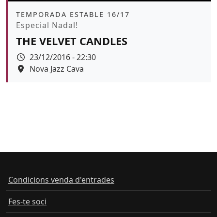
Àmbit
TEMPORADA ESTABLE 16/17
Promoció
Especial Nadal!
THE VELVET CANDLES
Data
23/12/2016 - 22:30
Espai
Nova Jazz Cava
Condicions venda d'entrades
Fes-te soci