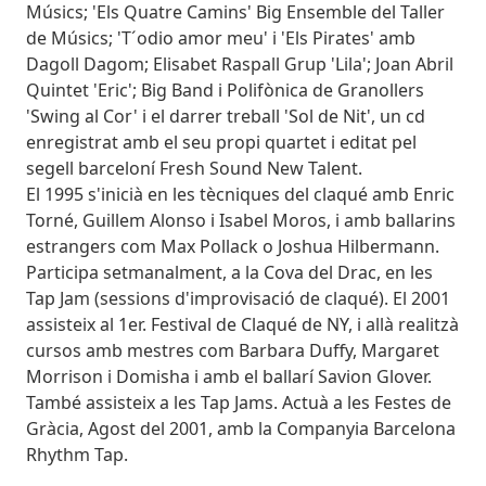
Músics; 'Els Quatre Camins' Big Ensemble del Taller
de Músics; 'T´odio amor meu' i 'Els Pirates' amb
Dagoll Dagom; Elisabet Raspall Grup 'Lila'; Joan Abril
Quintet 'Eric'; Big Band i Polifònica de Granollers
'Swing al Cor' i el darrer treball 'Sol de Nit', un cd
enregistrat amb el seu propi quartet i editat pel
segell barceloní Fresh Sound New Talent.
El 1995 s'inicià en les tècniques del claqué amb Enric
Torné, Guillem Alonso i Isabel Moros, i amb ballarins
estrangers com Max Pollack o Joshua Hilbermann.
Participa setmanalment, a la Cova del Drac, en les
Tap Jam (sessions d'improvisació de claqué). El 2001
assisteix al 1er. Festival de Claqué de NY, i allà realitzà
cursos amb mestres com Barbara Duffy, Margaret
Morrison i Domisha i amb el ballarí Savion Glover.
També assisteix a les Tap Jams. Actuà a les Festes de
Gràcia, Agost del 2001, amb la Companyia Barcelona
Rhythm Tap.