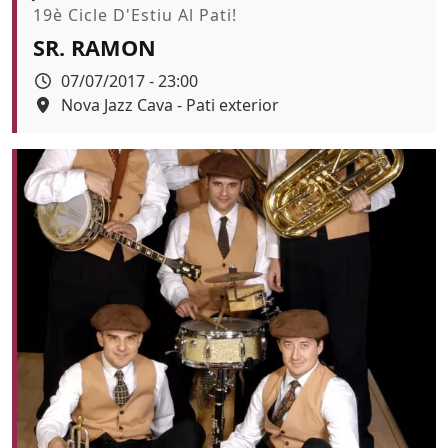
Promoció
19è Cicle D'Estiu Al Pati!
SR. RAMON
Data
07/07/2017 - 23:00
Espai
Nova Jazz Cava - Pati exterior