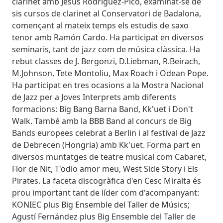
clarinet amb Jesús Rodriguez-Picó, examinat-se de
sis cursos de clarinet al Conservatori de Badalona,
començant al mateix temps els estudis de saxo
tenor amb Ramón Cardo. Ha participat en diversos
seminaris, tant de jazz com de música clàssica. Ha
rebut classes de J. Bergonzi, D.Liebman, R.Beirach,
M.Johnson, Tete Montoliu, Max Roach i Odean Pope.
Ha participat en tres ocasions a la Mostra Nacional
de Jazz per a Joves Interprets amb diferents
formacions: Big Bang Barna Band, Kk'uet i Don't
Walk. També amb la BBB Band al concurs de Big
Bands europees celebrat a Berlin i al festival de Jazz
de Debrecen (Hongria) amb Kk'uet. Forma part en
diversos muntatges de teatre musical com Cabaret,
Flor de Nit, T'odio amor meu, West Side Story i Els
Pirates. La faceta discogràfica d'en Cesc Miralta és
prou important tant de líder com d'acompanyant:
KONIEC plus Big Ensemble del Taller de Músics;
Agustí Fernández plus Big Ensemble del Taller de