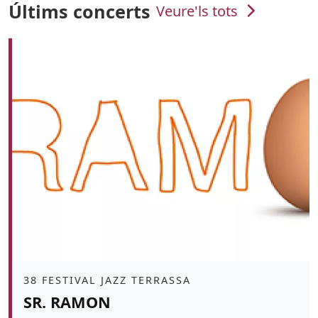
Últims concerts
Veure'ls tots
Àmbit
38 FESTIVAL JAZZ TERRASSA
SR. RAMON