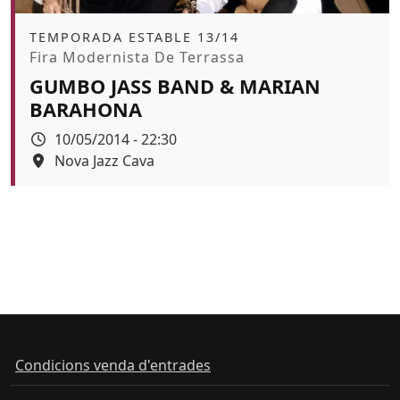
Àmbit
TEMPORADA ESTABLE 13/14
Promoció
Fira Modernista De Terrassa
GUMBO JASS BAND & MARIAN
BARAHONA
Data
10/05/2014 - 22:30
Espai
Nova Jazz Cava
Condicions venda d'entrades