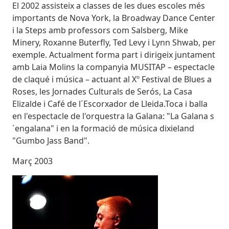
El 2002 assisteix a classes de les dues escoles més
importants de Nova York, la Broadway Dance Center
i la Steps amb professors com Salsberg, Mike
Minery, Roxanne Buterfly, Ted Levy i Lynn Shwab, per
exemple. Actualment forma part i dirigeix juntament
amb Laia Molins la companyia MUSITAP – espectacle
de claqué i música – actuant al Xº Festival de Blues a
Roses, les Jornades Culturals de Serós, La Casa
Elizalde i Café de l´Escorxador de Lleida.Toca i balla
en l'espectacle de l'orquestra la Galana: "La Galana s
´engalana" i en la formació de música dixieland
"Gumbo Jass Band".
Març 2003
Imatges
Image