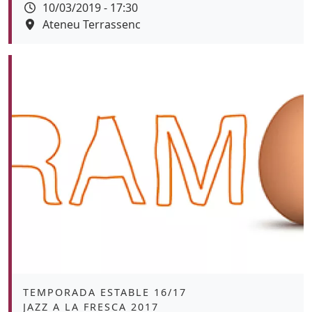
Data
10/03/2019 - 17:30
Espai
Ateneu Terrassenc
Color de fons
Àmbit
TEMPORADA ESTABLE 16/17
JAZZ A LA FRESCA 2017