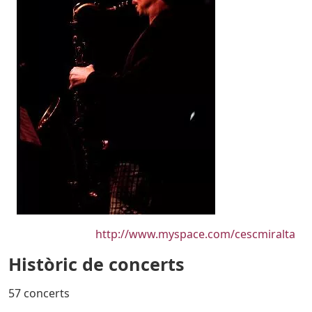
URL
http://www.myspace.com/cescmiralta
Històric de concerts
57 concerts