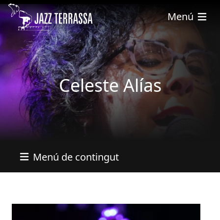
Vés al contingut
Menú
Celeste Alías
Menú de contingut
Imatges
Image