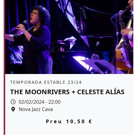
Àmbit
TEMPORADA ESTABLE 23/24
THE MOONRIVERS + CELESTE ALÍAS
Data
02/02/2024 - 22:00
Espai
Nova Jazz Cava
Color de fons
tickets
Preu
10,50 €