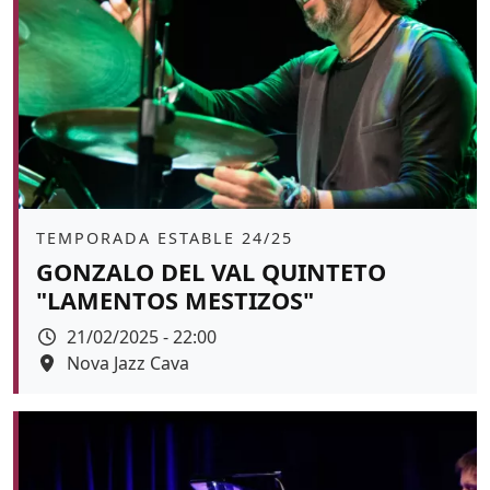
Àmbit
TEMPORADA ESTABLE 24/25
GONZALO DEL VAL QUINTETO
"LAMENTOS MESTIZOS"
Data
21/02/2025 - 22:00
Espai
Nova Jazz Cava
Color de fons
tickets