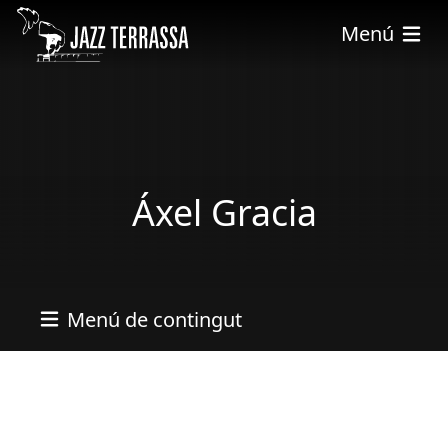
Vés al contingut
Menú
Áxel Gracia
Menú de contingut