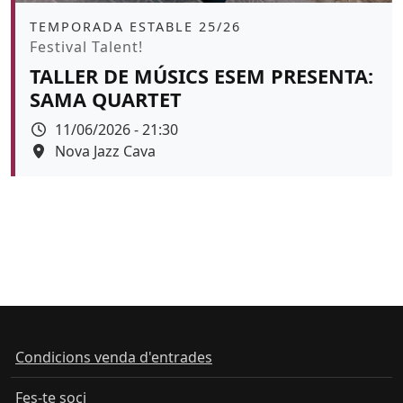
Àmbit
TEMPORADA ESTABLE 25/26
Promoció
Festival Talent!
TALLER DE MÚSICS ESEM PRESENTA:
SAMA QUARTET
Data
11/06/2026 - 21:30
Espai
Nova Jazz Cava
Color de fons
tickets
Condicions venda d'entrades
Fes-te soci