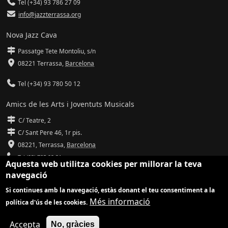
Tel (+34) 93 786 27 09
info@jazzterrassa.org
Nova Jazz Cava
Passatge Tete Montoliu, s/n
08221 Terrassa
,
Barcelona
Tel (+34) 93 780 50 12
Amics de les Arts i Joventuts Musicals
C/ Teatre, 2
C/ Sant Pere 46, 1r pis.
08221,
Terrassa
,
Barcelona
Tel (93) 785 92 31
Aquesta web utilitza cookies per millorar la teva
navegació
info@amicsdelesarts-jjmm.cat
Si continues amb la navegació, estàs donant el teu consentiment a la
www.amicsdelesarts-jjmm.cat
Més informació
política d'ús de les cookies.
Adaptació de
Drupal
per
Communia
| Hosting d'
Ilimit
Accepta
No, gràcies