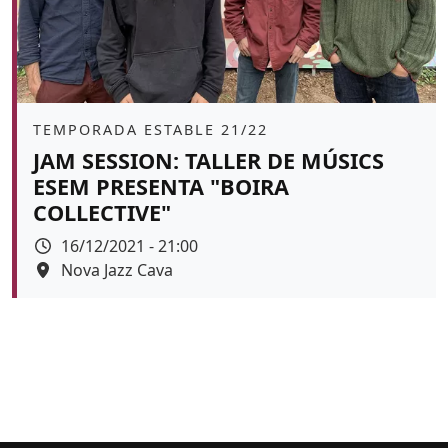
Àmbit
TEMPORADA ESTABLE 21/22
JAM SESSION: TALLER DE MÚSICS
ESEM PRESENTA "BOIRA
COLLECTIVE"
Data
16/12/2021 - 21:00
Espai
Nova Jazz Cava
Color de fons