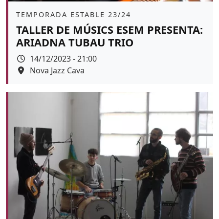
Àmbit
TEMPORADA ESTABLE 23/24
TALLER DE MÚSICS ESEM PRESENTA:
ARIADNA TUBAU TRIO
Data
14/12/2023 - 21:00
Espai
Nova Jazz Cava
Color de fons