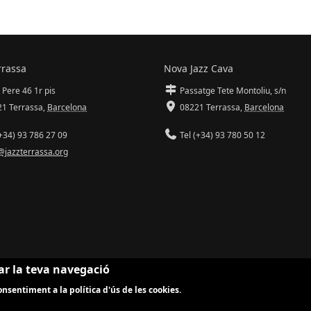
rrassa
Nova Jazz Cava
 Pere 46 1r pis
Passatge Tete Montoliu, s/n
1 Terrassa
,
Barcelona
08221 Terrassa
,
Barcelona
+34) 93 786 27 09
Tel (+34) 93 780 50 12
@jazzterrassa.org
ar la teva navegació
nsentiment a la política d'ús de les cookies.