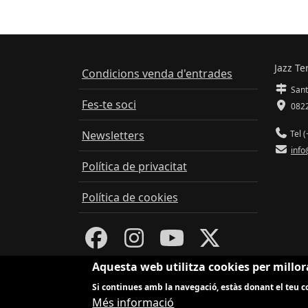
Jazz Te
Condicions venda d'entrades
Sant
Fes-te soci
0822
Newsletters
Tel (
info
Política de privacitat
Política de cookies
Aquesta web utilitza cookies per millor
Si continues amb la navegació, estàs donant el teu co
Més informació