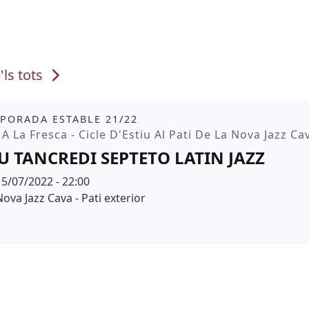
'ls tots
it
PORADA ESTABLE 21/22
moció
 A La Fresca - Cicle D'Estiu Al Pati De La Nova Jazz Ca
U TANCREDI SEPTETO LATIN JAZZ
Data
15/07/2022 - 22:00
Espai
Nova Jazz Cava - Pati exterior
r de fons