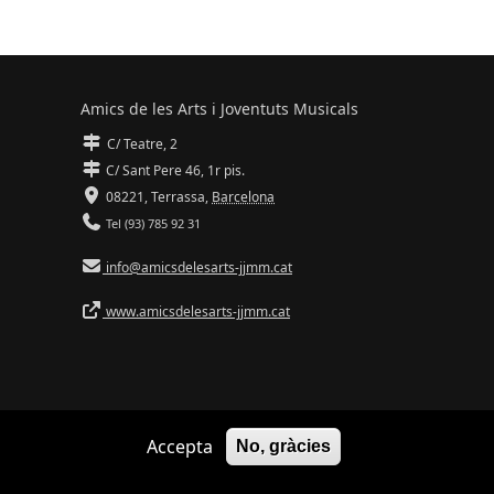
Amics de les Arts i Joventuts Musicals
C/ Teatre, 2
C/ Sant Pere 46, 1r pis.
08221,
Terrassa
,
Barcelona
Tel (93) 785 92 31
info@amicsdelesarts-jjmm.cat
www.amicsdelesarts-jjmm.cat
Accepta
No, gràcies
Adaptació de
Drupal
per
Communia
| Hosting d'
Ilimit