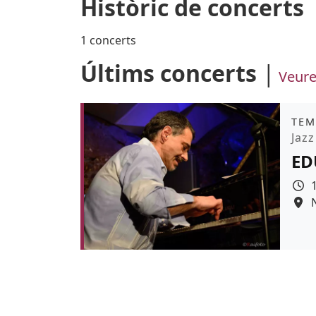
Històric de concerts
1 concerts
Últims concerts
Veure
Àmb
TEM
Pro
Jazz
ED
Colo