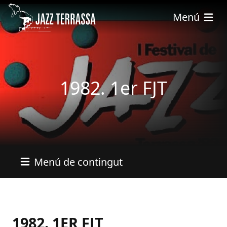
Vés al contingut
Menú
1982. 1er FJT
Menú de contingut
1982. 1ER FJT