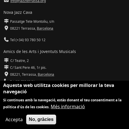
info@jazzterrassa.org
Nova Jazz Cava
Passatge Tete Montoliu, s/n
08221 Terrassa
,
Barcelona
Tel (+34) 93 780 50 12
Amics de les Arts i Joventuts Musicals
C/ Teatre, 2
C/ Sant Pere 46, 1r pis.
08221,
Terrassa
,
Barcelona
Tel (93) 785 92 31
Aquesta web utilitza cookies per millorar la teva
navegació
info@amicsdelesarts-jjmm.cat
Si continues amb la navegació, estàs donant el teu consentiment a la
www.amicsdelesarts-jjmm.cat
Més informació
política d'ús de les cookies.
Adaptació de
Drupal
per
Communia
| Hosting d'
Ilimit
Accepta
No, gràcies