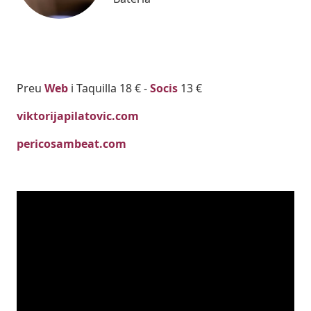
Body
Preu
Web
i Taquilla 18 € -
Socis
13 €
viktorijapilatovic.com
pericosambeat.com