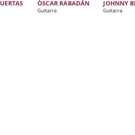
PUERTAS
ÒSCAR RABADÁN
JOHNNY B
Guitarra
Guitarra