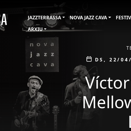
JAZZTERRASSA
NOVA JAZZ CAVA
FESTI
ARXIU
ÀMBIT
T
Data
DS, 22/04
Vícto
Mellow