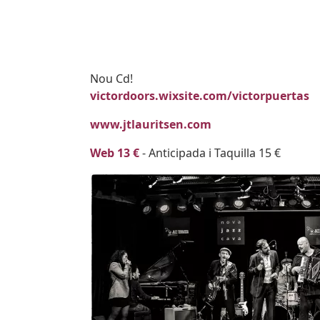
Subtitol
Nou Cd!
Body
victordoors.wixsite.com/victorpuertas
www.jtlauritsen.com
Web 13 €
- Anticipada i Taquilla 15 €
Imatges
Image