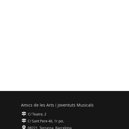
Amics de les Arts i Joventuts Musicals
C/ Teatre, 2
C/ Sant Pere 46, 1r pis.
08221,
Terrassa
,
Barcelona