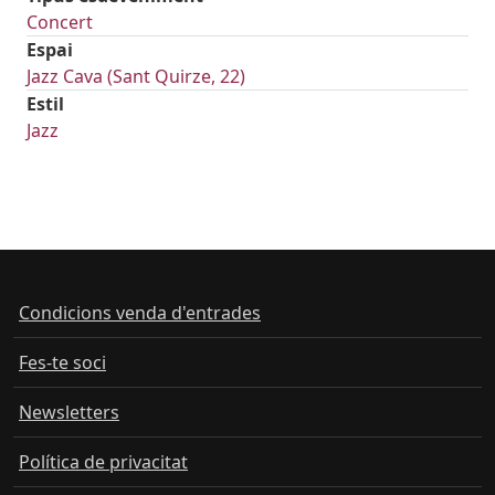
Concert
Espai
Jazz Cava (Sant Quirze, 22)
Estil
Jazz
Condicions venda d'entrades
Fes-te soci
Newsletters
Política de privacitat