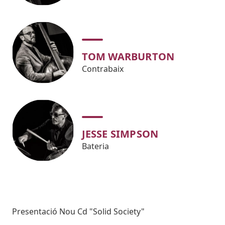
TOM WARBURTON
Contrabaix
JESSE SIMPSON
Bateria
Subtitol
Presentació Nou Cd "Solid Society"
Body