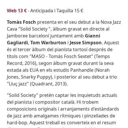
Web 13 €
- Anticipada i Taquilla 15 €
Tomàs Fosch
presenta en el seu debut a la Nova Jazz
Cava "Solid Society ", àlbum gravat en directe al
Jamboree barceloní juntament amb
Gianni
Gagliardi
,
Tom Warburton
i
Jesse Simpson
. Aquest
és el tercer àlbum del pianista tortosí després de
títols com "MASO - Tomàs Fosch Sextet" (Temps
Record, 2016), segon àlbum gravat durant la seva
estada als EUA en els estudis Panhandle (Norah
Jones, Snarky Puppy), i posterior al seu debut a trio
"Lluç jazz" (Quadrant, 2013).
"Solid Society" pretén captar les inquietuds actuals
del pianista i compositor català. Hi trobem
composicions originals i arranjaments d'estàndards
de jazz amb amalgames rítmiques i pinzellades de
hard-bop. Aquest treball es converteix en el resum