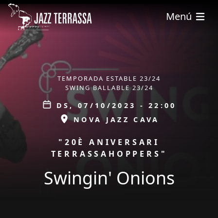
Vés al contingut
Menú
ÀMBIT
TEMPORADA ESTABLE 23/24
SWING BALLABLE 23/24
Data
DS, 07/10/2023 - 22:00
ESPAI
NOVA JAZZ CAVA
PROMOCIÓ
"20È ANIVERSARI
TERRASSAHOPPERS"
Swingin' Onions