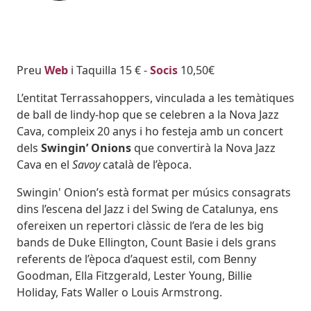
Body
Preu
Web
i Taquilla 15 € -
Socis
10,50€
L’entitat Terrassahoppers, vinculada a les temàtiques
de ball de lindy-hop que se celebren a la Nova Jazz
Cava, compleix 20 anys i ho festeja amb un concert
dels
Swingin’ Onions
que convertirà la Nova Jazz
Cava en el
Savoy
català de l’època.
Swingin' Onion’s està format per músics consagrats
dins l’escena del Jazz i del Swing de Catalunya, ens
ofereixen un repertori clàssic de l’era de les big
bands de Duke Ellington, Count Basie i dels grans
referents de l’època d’aquest estil, com Benny
Goodman, Ella Fitzgerald, Lester Young, Billie
Holiday, Fats Waller o Louis Armstrong.