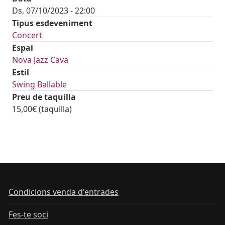
Ds, 07/10/2023 - 22:00
Tipus esdeveniment
Concert
Espai
Nova Jazz Cava
Estil
Swing Ballable
Preu de taquilla
15,00€ (taquilla)
Condicions venda d'entrades
Fes-te soci