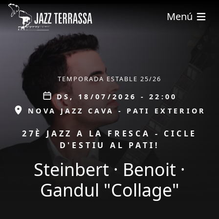
Vés al contingut
Menú
ÀMBIT
TEMPORADA ESTABLE 25/26
Data
DS, 18/07/2026 - 22:00
ESPAI
NOVA JAZZ CAVA - PATI EXTERIOR
PROMOCIÓ
27È JAZZ A LA FRESCA - CICLE
D'ESTIU AL PATI!
Steinbert · Benoit ·
Gandul "Collage"
tickets