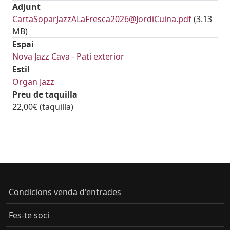
Adjunt
Document
CartaSoparJazzALaFresca2026@JordiCuina.pdf
(3.13
MB)
Espai
Nova Jazz Cava - Pati exterior
Estil
Organ Jazz
Preu de taquilla
22,00€ (taquilla)
tickets
Condicions venda d'entrades
Fes-te soci