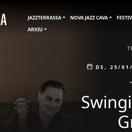
JAZZTERRASSA
NOVA JAZZ CAVA
FESTI
ARXIU
ÀMBIT
T
Data
DS, 25/01
PROMOCIÓ
Swingi
G