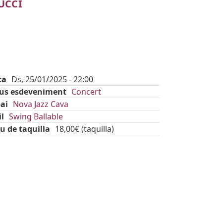
UCCI
ta
Ds, 25/01/2025 - 22:00
pus esdeveniment
Concert
ai
Nova Jazz Cava
il
Swing Ballable
u de taquilla
18,00€ (taquilla)
kets