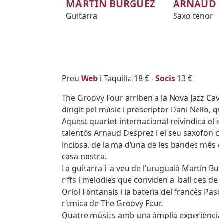
MARTÍN BURGUEZ
ARNAUD 
Guitarra
Saxo tenor
Body
Preu
Web
i Taquilla 18 € -
Socis
13 €
The Groovy Four arriben a la Nova Jazz Cav
dirigit pel músic i prescriptor Dani Nel·lo, 
Aquest quartet internacional reivindica el 
talentós Arnaud Desprez i el seu saxofon 
inclosa, de la ma d’una de les bandes més 
casa nostra.
La guitarra i la veu de l’uruguaià Martín B
riffs i melodies que conviden al ball des de
Oriol Fontanals i la bateria del francès Pa
rítmica de The Groovy Four.
Quatre músics amb una àmplia experiència 