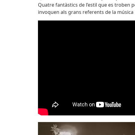
Quatre fantàstics de l’estil que es troben 
invoquen als grans referents de la música de
Imatges
Image