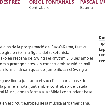
DESPREZ
ORIOL FONTANALS
PASCAL M
Contrabaix
Bateria
Da
Ti
a dins de la programació del Sax-O-Rama, festival
Esp
que gira en torn la figura del saxofonista.
Est
saxo en l’escena del Swing i el Rhythm & Blues amb el
Pre
com a protagonistes. Un concert amb sessió de ball
tic
en forma i dinàmiques del Jump Blues i el Swing a
urguez lidera junt amb el saxo l’escenari a base de
 la primera nota. Junt amb el contrabaix del català
scal Mucci, donen forma a la sòlida i contundent base
en el circuit europeu de la música afroamericana.