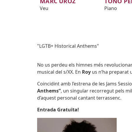
MARC UROZ
TOÑO PE
Veu
Piano
Subtitol
"LGTB+ Historical Anthems"
Body
No us perdeu els himnes més revolucionari
musical del s/XX. En
Roy
us n’ha preparat 
Coincidint amb l’estrena de les Jams Sessi
Anthems”
, un singular recorregut pels mi
d’aquest personal cantant terrassenc.
Entrada Gratuïta!
Imatges
Image