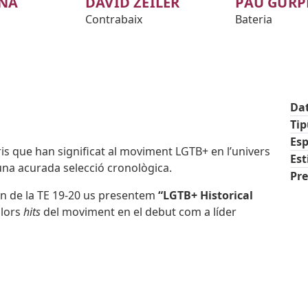
ÑA
DAVID ZEILER
PAU GURP
Contrabaix
Bateria
Da
Ti
Esp
s que han significat al moviment LGTB+ en l’univers
Est
una acurada selecció cronològica.
Pre
on de la TE 19-20 us presentem
“LGTB+ Historical
llors
hits
del moviment en el debut com a líder