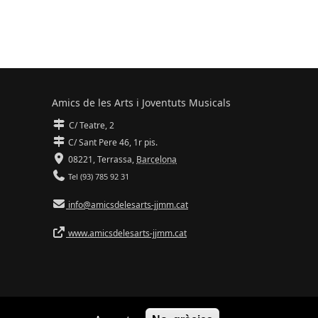
Amics de les Arts i Joventuts Musicals
C/ Teatre, 2
C/ Sant Pere 46, 1r pis.
08221,
Terrassa
,
Barcelona
Tel (93) 785 92 31
info@amicsdelesarts-jjmm.cat
www.amicsdelesarts-jjmm.cat