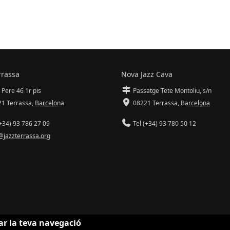
rrassa
Nova Jazz Cava
 Pere 46 1r pis
Passatge Tete Montoliu, s/n
1 Terrassa
,
Barcelona
08221 Terrassa
,
Barcelona
+34) 93 786 27 09
Tel (+34) 93 780 50 12
@jazzterrassa.org
ar la teva navegació