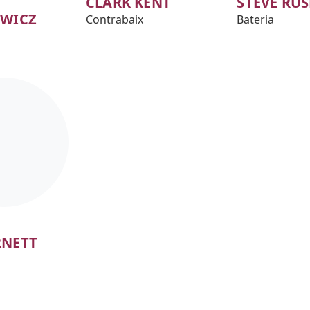
CLARK KENT
STEVE RU
EWICZ
Contrabaix
Bateria
RNETT