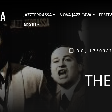
JAZZTERRASSA
NOVA JAZZ CAVA
FESTI
ARXIU
ÀMBIT
Data
DG, 17/03/2
PROMOCIÓ
THE