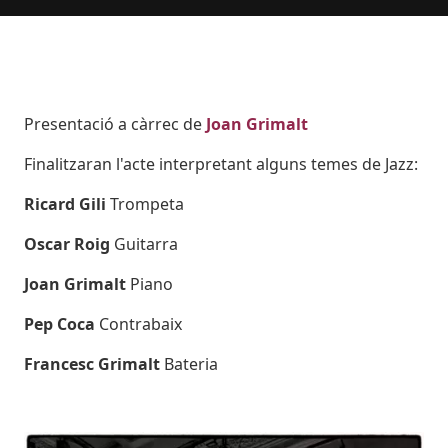
Body
Presentació a càrrec de
Joan Grimalt
Finalitzaran l'acte interpretant alguns temes de Jazz:
Ricard Gili
Trompeta
Oscar Roig
Guitarra
Joan Grimalt
Piano
Pep Coca
Contrabaix
Francesc Grimalt
Bateria
Imatges
Image