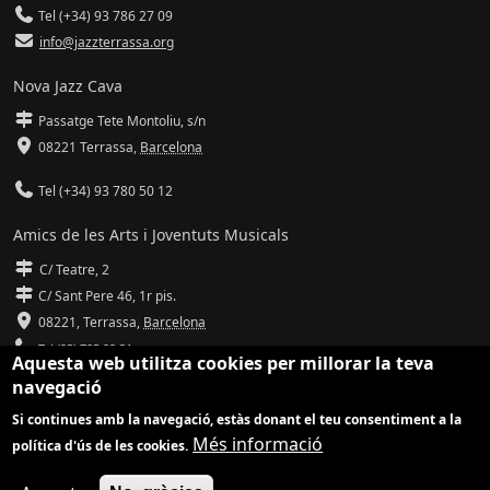
Tel (+34) 93 786 27 09
info@jazzterrassa.org
Nova Jazz Cava
Passatge Tete Montoliu, s/n
08221 Terrassa
,
Barcelona
Tel (+34) 93 780 50 12
Amics de les Arts i Joventuts Musicals
C/ Teatre, 2
C/ Sant Pere 46, 1r pis.
08221,
Terrassa
,
Barcelona
Tel (93) 785 92 31
Aquesta web utilitza cookies per millorar la teva
navegació
info@amicsdelesarts-jjmm.cat
Si continues amb la navegació, estàs donant el teu consentiment a la
www.amicsdelesarts-jjmm.cat
Més informació
política d'ús de les cookies.
Adaptació de
Drupal
per
Communia
| Hosting d'
Ilimit