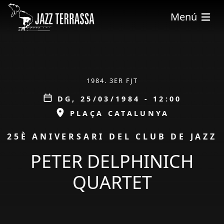
Vés al contingut
Menú
ÀMBIT
1984. 3ER FJT
Data
DG, 25/03/1984 - 12:00
ESPAI
PLAÇA CATALUNYA
PROMOCIÓ
25È ANIVERSARI DEL CLUB DE JAZZ
PETER DELPHINICH
QUARTET