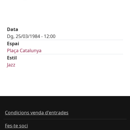
Data
Dg, 25/03/1984 - 12:00
Espai
Plaça Catalunya
Estil
Jazz
Condicions venda d'entrades
Fes-te soci