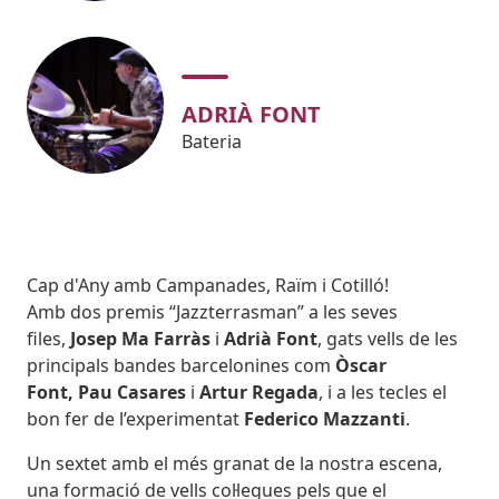
ADRIÀ FONT
Bateria
Subtitol
Cap d'Any amb Campanades, Raïm i Cotilló!
Body
Amb dos premis “Jazzterrasman” a les seves
files,
Josep Ma Farràs
i
Adrià Font
, gats vells de les
principals bandes barcelonines com
Òscar
Font, Pau Casares
i
Artur Regada
, i a les tecles el
bon fer de l’experimentat
Federico Mazzanti
.
Un sextet amb el més granat de la nostra escena,
una formació de vells col·legues pels que el