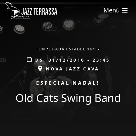
Vés al contingut
Menú
ÀMBIT
TEMPORADA ESTABLE 16/17
Data
DS, 31/12/2016 - 23:45
ESPAI
NOVA JAZZ CAVA
PROMOCIÓ
ESPECIAL NADAL!
Old Cats Swing Band