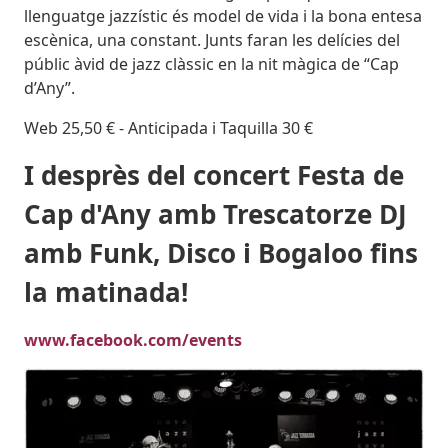
llenguatge jazzístic és model de vida i la bona entesa
escènica, una constant. Junts faran les delícies del
públic àvid de jazz clàssic en la nit màgica de “Cap
d’Any”.
Web 25,50 € - Anticipada i Taquilla 30 €
I desprès del concert Festa de
Cap d'Any amb Trescatorze DJ
amb Funk, Disco i Bogaloo fins
la matinada!
www.facebook.com/events
Imatges
Image